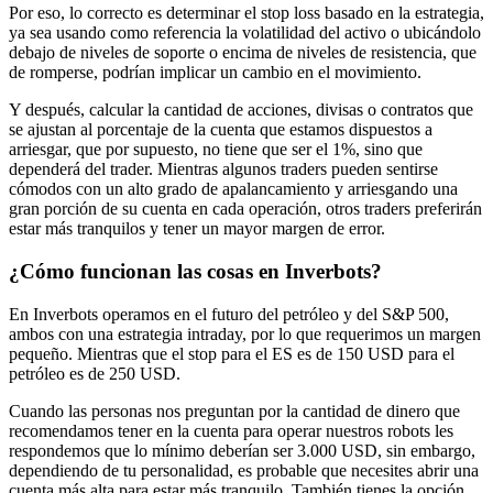
Por eso, lo correcto es determinar el stop loss basado en la estrategia,
ya sea usando como referencia la volatilidad del activo o ubicándolo
debajo de niveles de soporte o encima de niveles de resistencia, que
de romperse, podrían implicar un cambio en el movimiento.
Y después, calcular la cantidad de acciones, divisas o contratos que
se ajustan al porcentaje de la cuenta que estamos dispuestos a
arriesgar, que por supuesto, no tiene que ser el 1%, sino que
dependerá del trader. Mientras algunos traders pueden sentirse
cómodos con un alto grado de apalancamiento y arriesgando una
gran porción de su cuenta en cada operación, otros traders preferirán
estar más tranquilos y tener un mayor margen de error.
¿Cómo funcionan las cosas en Inverbots?
En Inverbots operamos en el futuro del petróleo y del S&P 500,
ambos con una estrategia intraday, por lo que requerimos un margen
pequeño. Mientras que el stop para el ES es de 150 USD para el
petróleo es de 250 USD.
Cuando las personas nos preguntan por la cantidad de dinero que
recomendamos tener en la cuenta para operar nuestros robots les
respondemos que lo mínimo deberían ser 3.000 USD, sin embargo,
dependiendo de tu personalidad, es probable que necesites abrir una
cuenta más alta para estar más tranquilo. También tienes la opción