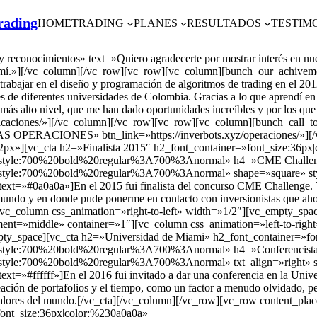
Trading
HOME
TRADING
PLANES
RESULTADOS
TESTIM
reconocimientos» text=»Quiero agradecerte por mostrar interés en nues
obre mí.»][/vc_column][/vc_row][vc_row][vc_column][bunch_our_achiv
trabajar en el diseño y programación de algoritmos de trading en el 20
s de diferentes universidades de Colombia. Gracias a lo que aprendí en
l más alto nivel, que me han dado oportunidades increíbles y por los qu
ciones/»][/vc_column][/vc_row][vc_row][vc_column][bunch_call_to_a
TIMAS OPERACIONES» btn_link=»https://inverbots.xyz/operaciones/»]
px»][vc_cta h2=»Finalista 2015″ h2_font_container=»font_size:36px
_style:700%20bold%20regular%3A700%3Anormal» h4=»CME Challenge
_style:700%20bold%20regular%3A700%3Anormal» shape=»square» st
t=»#0a0a0a»]En el 2015 fui finalista del concurso CME Challenge. Vi
mundo y en donde pude ponerme en contacto con inversionistas que ahor
n][vc_column css_animation=»right-to-left» width=»1/2″][vc_empty_s
nt=»middle» container=»1″][vc_column css_animation=»left-to-righ
y_space][vc_cta h2=»Universidad de Miami» h2_font_container=»fo
style:700%20bold%20regular%3A700%3Anormal» h4=»Conferencista 2
style:700%20bold%20regular%3A700%3Anormal» txt_align=»right» s
=»#ffffff»]En el 2016 fui invitado a dar una conferencia en la Unive
eación de portafolios y el tiempo, como un factor a menudo olvidado, pe
de valores del mundo.[/vc_cta][/vc_column][/vc_row][vc_row content_
font_size:36px|color:%230a0a0a»