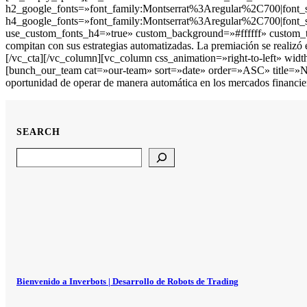
h2_google_fonts=»font_family:Montserrat%3Aregular%2C700|fo
h4_google_fonts=»font_family:Montserrat%3Aregular%2C700|font
use_custom_fonts_h4=»true» custom_background=»#ffffff» custom_te
compitan con sus estrategias automatizadas. La premiación se realizó
[/vc_cta][/vc_column][vc_column css_animation=»right-to-left» w
[bunch_our_team cat=»our-team» sort=»date» order=»ASC» title=»Nu
oportunidad de operar de manera automática en los mercados fina
SEARCH
Search
Bienvenido a Inverbots | Desarrollo de Robots de Trading