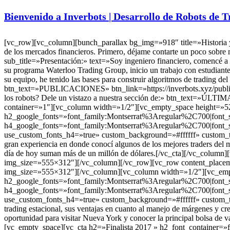
Bienvenido a Inverbots | Desarrollo de Robots de 
[vc_row][vc_column][bunch_parallax bg_img=»918″ title=»Historia y 
de los mercados financieros. Primero, déjame contarte un poco s
sub_title=»Presentación:» text=»Soy ingeniero financiero, comencé a 
su programa Waterloo Trading Group, inicio un trabajo con estudiante
su equipo, he tenido las bases para construir algoritmos de trading de
btn_text=»PUBLICACIONES» btn_link=»https://inverbots.xyz/publica
los robots? Dele un vistazo a nuestra sección de:» btn_text=»ÚL
container=»1″][vc_column width=»1/2″][vc_empty_space height=»52
h2_google_fonts=»font_family:Montserrat%3Aregular%2C700|font
h4_google_fonts=»font_family:Montserrat%3Aregular%2C700|font
use_custom_fonts_h4=»true» custom_background=»#ffffff» custom_tex
gran experiencia en donde conocí algunos de los mejores traders del 
día de hoy suman más de un millón de dólares.[/vc_cta][/vc_colum
img_size=»555×312″][/vc_column][/vc_row][vc_row content_placeme
img_size=»555×312″][/vc_column][vc_column width=»1/2″][vc_empt
h2_google_fonts=»font_family:Montserrat%3Aregular%2C700|font_
h4_google_fonts=»font_family:Montserrat%3Aregular%2C700|font_
use_custom_fonts_h4=»true» custom_background=»#ffffff» custom_text
trading estacional, sus ventajas en cuanto al manejo de márgenes y cr
oportunidad para visitar Nueva York y conocer la principal bolsa 
[vc_empty_space][vc_cta h2=»Finalista 2017 » h2_font_container=»