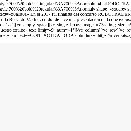
nt_style:700%20bold%20regular%3A700%3Anormal» h4=»ROBOTRADER
_style:700%20bold%20regular%3A700%3Anormal» shape=»square» st
xt=»#0a0a0a»]En el 2017 fui finalista del concurso ROBOTRADER, que
 en la Bolsa de Madrid, en donde hice una presentación en la que expus
idth=»1/2″][vc_empty_space][vc_single_image image=»778″ img_size
estro equipo» text_limit=»9″ num=»4″][/vc_column][/vc_row][vc_row]
ncieros!» btn_text=»CONTÁCTE AHORA» btn_link=»https://inverbots.xy