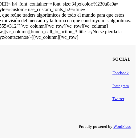
» h4_font_container=»font_size:34px|color:%230a0a0a»
yle=»custom» use_custom_fonts_h2=»true»
 reúne traders algorítmicos de todo el mundo para que estos
e mi visión del mercado y la forma en que construyo mis algoritmos.
=»555×312″][/vc_column][/vc_row][vc_row][vc_column]
[vc_column][bunch_call_to_action_3 title=»¡No se pierda la
z/contactenos/»][/vc_column][/vc_row]
SOCIAL
Facebook
Instagram
Twitter
Proudly powered by
WordPress