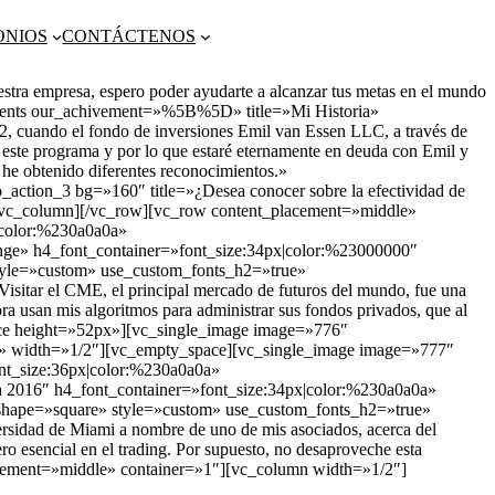
ONIOS
CONTÁCTENOS
tra empresa, espero poder ayudarte a alcanzar tus metas en el mundo
ements our_achivement=»%5B%5D» title=»Mi Historia»
12, cuando el fondo de inversiones Emil van Essen LLC, a través de
 este programa y por lo que estaré eternamente en deuda con Emil y
e he obtenido diferentes reconocimientos.»
ction_3 bg=»160″ title=»¿Desea conocer sobre la efectividad de
[/vc_column][/vc_row][vc_row content_placement=»middle»
|color:%230a0a0a»
» h4_font_container=»font_size:34px|color:%23000000″
yle=»custom» use_custom_fonts_h2=»true»
sitar el CME, el principal mercado de futuros del mundo, fue una
a usan mis algoritmos para administrar sus fondos privados, que al
pace height=»52px»][vc_single_image image=»776″
t» width=»1/2″][vc_empty_space][vc_single_image image=»777″
nt_size:36px|color:%230a0a0a»
016″ h4_font_container=»font_size:34px|color:%230a0a0a»
hape=»square» style=»custom» use_custom_fonts_h2=»true»
rsidad de Miami a nombre de uno de mis asociados, acerca del
ro esencial en el trading. Por supuesto, no desaproveche esta
placement=»middle» container=»1″][vc_column width=»1/2″]