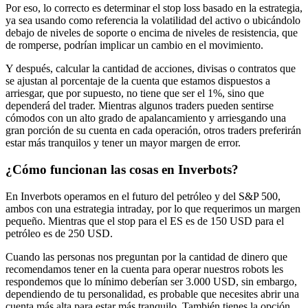
Por eso, lo correcto es determinar el stop loss basado en la estrategia,
ya sea usando como referencia la volatilidad del activo o ubicándolo
debajo de niveles de soporte o encima de niveles de resistencia, que
de romperse, podrían implicar un cambio en el movimiento.
Y después, calcular la cantidad de acciones, divisas o contratos que
se ajustan al porcentaje de la cuenta que estamos dispuestos a
arriesgar, que por supuesto, no tiene que ser el 1%, sino que
dependerá del trader. Mientras algunos traders pueden sentirse
cómodos con un alto grado de apalancamiento y arriesgando una
gran porción de su cuenta en cada operación, otros traders preferirán
estar más tranquilos y tener un mayor margen de error.
¿Cómo funcionan las cosas en Inverbots?
En Inverbots operamos en el futuro del petróleo y del S&P 500,
ambos con una estrategia intraday, por lo que requerimos un margen
pequeño. Mientras que el stop para el ES es de 150 USD para el
petróleo es de 250 USD.
Cuando las personas nos preguntan por la cantidad de dinero que
recomendamos tener en la cuenta para operar nuestros robots les
respondemos que lo mínimo deberían ser 3.000 USD, sin embargo,
dependiendo de tu personalidad, es probable que necesites abrir una
cuenta más alta para estar más tranquilo. También tienes la opción