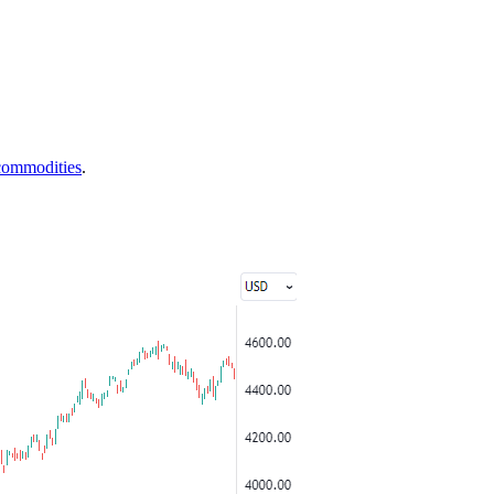
commodities
.