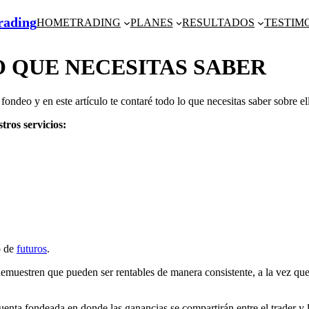
Trading
HOME
TRADING
PLANES
RESULTADOS
TESTIM
O QUE NECESITAS SABER
deo y en este artículo te contaré todo lo que necesitas saber sobre ella:
tros servicios:
o de
futuros
.
emuestren que pueden ser rentables de manera consistente, a la vez qu
uenta fondeada en donde las ganancias se compartirán entre el trader y