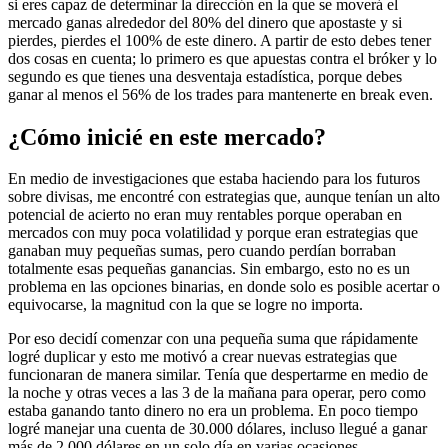
si eres capaz de determinar la dirección en la que se moverá el
mercado ganas alrededor del 80% del dinero que apostaste y si
pierdes, pierdes el 100% de este dinero. A partir de esto debes tener
dos cosas en cuenta; lo primero es que apuestas contra el bróker y lo
segundo es que tienes una desventaja estadística, porque debes
ganar al menos el 56% de los trades para mantenerte en break even.
¿Cómo inicié en este mercado?
En medio de investigaciones que estaba haciendo para los futuros
sobre divisas, me encontré con estrategias que, aunque tenían un alto
potencial de acierto no eran muy rentables porque operaban en
mercados con muy poca volatilidad y porque eran estrategias que
ganaban muy pequeñas sumas, pero cuando perdían borraban
totalmente esas pequeñas ganancias. Sin embargo, esto no es un
problema en las opciones binarias, en donde solo es posible acertar o
equivocarse, la magnitud con la que se logre no importa.
Por eso decidí comenzar con una pequeña suma que rápidamente
logré duplicar y esto me motivó a crear nuevas estrategias que
funcionaran de manera similar. Tenía que despertarme en medio de
la noche y otras veces a las 3 de la mañana para operar, pero como
estaba ganando tanto dinero no era un problema. En poco tiempo
logré manejar una cuenta de 30.000 dólares, incluso llegué a ganar
más de 2.000 dólares en un solo día en varias ocasiones.