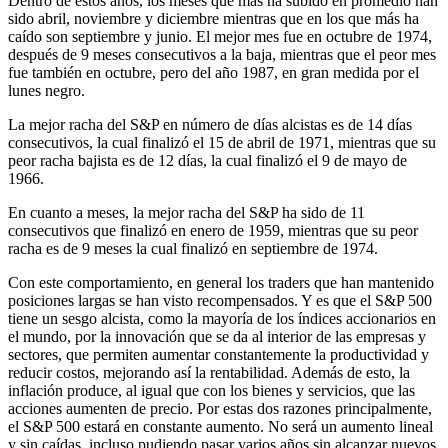
Dentro de estos años, los meses que más ha subido en promedio han
sido abril, noviembre y diciembre mientras que en los que más ha
caído son septiembre y junio. El mejor mes fue en octubre de 1974,
después de 9 meses consecutivos a la baja, mientras que el peor mes
fue también en octubre, pero del año 1987, en gran medida por el
lunes negro.
La mejor racha del S&P en número de días alcistas es de 14 días
consecutivos, la cual finalizó el 15 de abril de 1971, mientras que su
peor racha bajista es de 12 días, la cual finalizó el 9 de mayo de
1966.
En cuanto a meses, la mejor racha del S&P ha sido de 11
consecutivos que finalizó en enero de 1959, mientras que su peor
racha es de 9 meses la cual finalizó en septiembre de 1974.
Con este comportamiento, en general los traders que han mantenido
posiciones largas se han visto recompensados. Y es que el S&P 500
tiene un sesgo alcista, como la mayoría de los índices accionarios en
el mundo, por la innovación que se da al interior de las empresas y
sectores, que permiten aumentar constantemente la productividad y
reducir costos, mejorando así la rentabilidad. Además de esto, la
inflación produce, al igual que con los bienes y servicios, que las
acciones aumenten de precio. Por estas dos razones principalmente,
el S&P 500 estará en constante aumento. No será un aumento lineal
y sin caídas, incluso pudiendo pasar varios años sin alcanzar nuevos