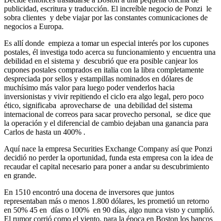
publicidad, escritura y traducción. El increíble negocio de Ponzi le
sobra clientes y debe viajar por las constantes comunicaciones de
negocios a Europa.
Es allí donde empieza a tomar un especial interés por los cupones
postales, él investiga todo acerca su funcionamiento y encuentra una
debilidad en el sistema y descubrió que era posible canjear los
cupones postales comprados en italia con la libra completamente
despreciada por sellos y estampillas nominados en dólares de
muchísimo más valor para luego poder venderlos hacia
inversionistas y vivir repitiendo el ciclo era algo legal, pero poco
ético, significaba aprovecharse de una debilidad del sistema
internacional de correos para sacar provecho personal, se dice que
la operación y el diferencial de cambio dejaban una ganancia para
Carlos de hasta un 400% .
Aquí nace la empresa Securities Exchange Company así que Ponzi
decidió no perder la oportunidad, funda esta empresa con la idea de
recaudar el capital necesario para poner a andar su descubrimiento
en grande.
En 1510 encontró una docena de inversores que juntos
representaban más o menos 1.800 dólares, les prometió un retorno
en 50% 45 en días o 100% en 90 días, algo nunca visto y cumplió.
El rumor corrió como el viento, para la época en Boston los bancos