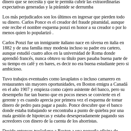
dinero que se necesita y que te permita cubrir las extraordinarias
expectativas generadas y la pirámide se derrumba
Los más perjudicados son los últimos en ingresar que pierden todo
su dinero. Carlos Ponce es el creador del fraude piramidal, aunque
este recibe el nombre esquema ponzi en honor a su creador o por lo
menos quien lo popularizó .
Carlos Ponzi fue un inmigrante italiano nace en rávena en italia en
1882 y de una familia muy modesta incluso su padre era cartero,
aunque estudió cuatro años en la universidad de Roma donde
aprendió francés, nunca obtuvo su título pues pasaba buena parte de
su tiempo en café y en bares, es decir no era buena estudiante pero si
ambicioso.
Tuvo trabajos eventuales como lavaplatos o incluso camarero en
restaurantes sin mayores oportunidades, en Boston emigra a Canadá
en el año 1907 y empieza como cajero asistente del banco, pero su
desempeño fue tan bueno que en pocos meses se convierte en el
gerente y es cuando aprecia por primera vez el esquema de tomar
dinero de pedro para pagar a paulo. Ponce descubre que el banco
donde estaba trabajando se encontraba a punto de quiebra por una
mala gestión de hipotecas y estaba desesperadamente pagando sus
acreedores con dinero de la cuenta de los ahorristas.
Decide entonces trasladarse a Boston a una pequeña oficina de