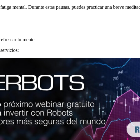
a fatiga mental. Durante estas pausas, puedes practicar una breve medita
refrescar tu mente.
servicios: