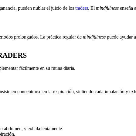
anancia, pueden nublar el juicio de los
traders
. El
mindfulness
enseña a
eríodos prolongados. La práctica regular de
mindfulness
puede ayudar a 
RADERS
lementar fácilmente en su rutina diaria.
siste en concentrarse en la respiración, sintiendo cada inhalación y ex
 tu abdomen, y exhala lentamente.
piración.