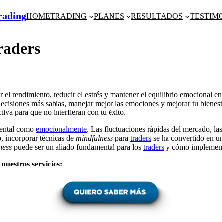
Trading
HOME
TRADING
PLANES
RESULTADOS
TESTIM
raders
 el rendimiento, reducir el estrés y mantener el equilibrio emocional e
r decisiones más sabias, manejar mejor las emociones y mejorar tu bienes
iva para que no interfieran con tu éxito.
mental como
emocionalmente
. Las fluctuaciones rápidas del mercado, las
o, incorporar técnicas de
mindfulness
para
traders
se ha convertido en un
ness
puede ser un aliado fundamental para los
traders
y cómo implement
nuestros servicios: