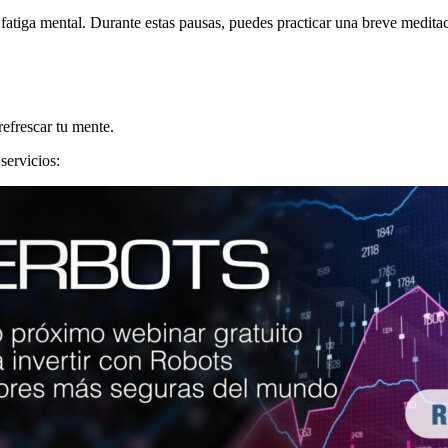
a fatiga mental. Durante estas pausas, puedes practicar una breve medita
refrescar tu mente.
servicios: