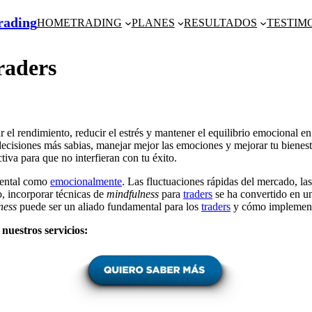
Trading
HOME
TRADING
PLANES
RESULTADOS
TESTIM
raders
 el rendimiento, reducir el estrés y mantener el equilibrio emocional e
r decisiones más sabias, manejar mejor las emociones y mejorar tu bienes
iva para que no interfieran con tu éxito.
mental como
emocionalmente
. Las fluctuaciones rápidas del mercado, las
o, incorporar técnicas de
mindfulness
para
traders
se ha convertido en un
ness
puede ser un aliado fundamental para los
traders
y cómo implement
nuestros servicios: