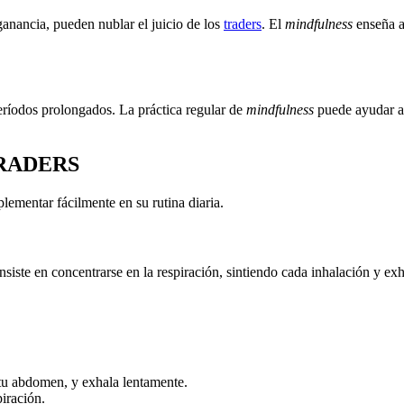
anancia, pueden nublar el juicio de los
traders
. El
mindfulness
enseña a
eríodos prolongados. La práctica regular de
mindfulness
puede ayudar a 
RADERS
lementar fácilmente en su rutina diaria.
siste en concentrarse en la respiración, sintiendo cada inhalación y ex
 tu abdomen, y exhala lentamente.
piración.