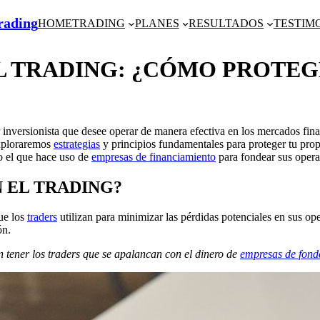
Trading
HOME
TRADING
PLANES
RESULTADOS
TESTIM
L TRADING: ¿CÓMO PROTEGE
er inversionista que desee operar de manera efectiva en los mercados fi
exploraremos
estrategias
y principios fundamentales para proteger tu propi
no el que hace uso de
empresas de financiamiento
para fondear sus oper
N EL TRADING?
ue los
traders
utilizan para minimizar las pérdidas potenciales en sus ope
ón.
 tener los traders que se apalancan con el dinero de
empresas de fond