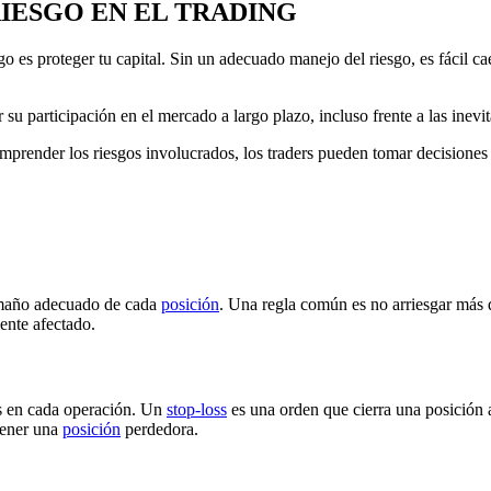
RIESGO
EN EL TRADING
sgo es proteger tu capital. Sin un adecuado manejo del riesgo, es fácil c
su participación en el mercado a largo plazo, incluso frente a las inevi
omprender los riesgos involucrados, los traders pueden tomar decisiones 
 tamaño adecuado de cada
posición
. Una regla común es no arriesgar más d
mente afectado.
as en cada operación. Un
stop-loss
es una orden que cierra una posición 
tener una
posición
perdedora.