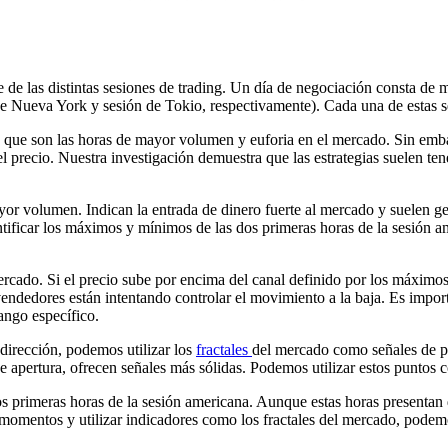
de las distintas sesiones de trading. Un día de negociación consta de m
e Nueva York y sesión de Tokio, respectivamente). Cada una de estas se
, que son las horas de mayor volumen y euforia en el mercado. Sin emb
 del precio. Nuestra investigación demuestra que las estrategias suelen 
yor volumen. Indican la entrada de dinero fuerte al mercado y suelen gen
ntificar los máximos y mínimos de las dos primeras horas de la sesión a
 mercado. Si el precio sube por encima del canal definido por los máxim
s vendedores están intentando controlar el movimiento a la baja. Es impo
ango específico.
dirección, podemos utilizar los
fractales
del mercado como señales de pu
 apertura, ofrecen señales más sólidas. Podemos utilizar estos puntos c
os primeras horas de la sesión americana. Aunque estas horas presentan d
momentos y utilizar indicadores como los fractales del mercado, podemo