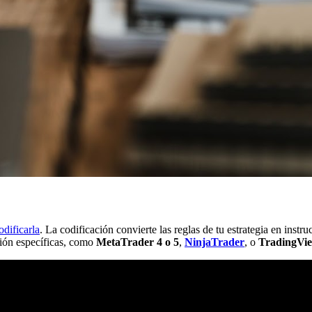
odificarla
. La codificación convierte las reglas de tu estrategia en inst
ión específicas, como
MetaTrader 4 o 5
,
NinjaTrader
, o
TradingVi