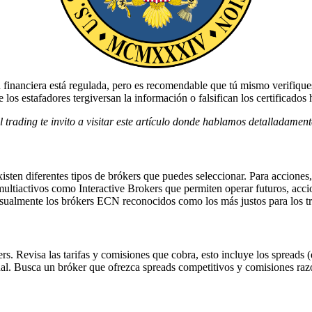
inanciera está regulada, pero es recomendable que tú mismo verifiques e
e los estafadores tergiversan la información o falsifican los certificad
trading te invito a visitar este artículo donde hablamos detalladament
sten diferentes tipos de brókers que puedes seleccionar. Para acciones,
ultiactivos como Interactive Brokers que permiten operar futuros, acci
ualmente los brókers ECN reconocidos como los más justos para los tr
rs. Revisa las tarifas y comisiones que cobra, esto incluye los spreads (
ional. Busca un bróker que ofrezca spreads competitivos y comisiones r