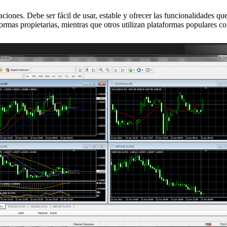
aciones. Debe ser fácil de usar, estable y ofrecer las funcionalidades qu
ormas propietarias, mientras que otros utilizan plataformas populares 