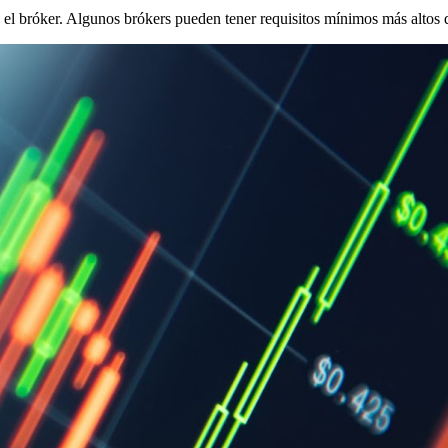
 el bróker. Algunos brókers pueden tener requisitos mínimos más altos 