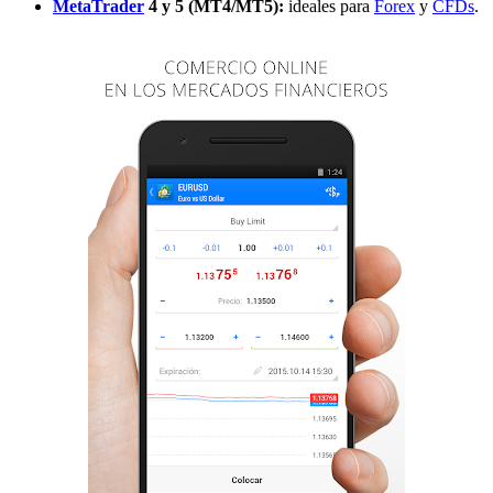
MetaTrader
4 y 5 (MT4/MT5):
ideales para
Forex
y
CFDs
.