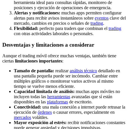
herramienta ideal para consultas rápidas, monitoreo de
posiciones y ejecución de operaciones de emergencia.
Alertas y notificaciones:
muchas apps permiten configurar
alertas para recibir avisos instantáneos sobre
eventos
clave del
mercado, cambios en precios o señales de
trading
.
Flexibilidad:
perfecto para traders que combinan el
trading
con otras actividades laborales o personales.
Desventajas y limitaciones a considerar
Aunque el trading móvil ofrece muchas ventajas, también tiene
ciertas
limitaciones importantes
:
Tamaño de pantalla:
realizar
análisis técnico
detallado en
una pantalla pequeña puede ser incómodo. Cambiar entre
múltiples gráficos o monitorear varios activos al mismo
tiempo se vuelve menos eficiente.
Capacidad limitada de análisis:
muchas apps móviles no
incluyen todas las
herramientas
avanzadas que sí están
disponibles en las
plataformas
de escritorio.
Conectividad:
una mala conexión a internet puede retrasar la
ejecución de
órdenes
o causar errores, especialmente en
mercados
volátiles.
Mayor exposición al estrés:
recibir notificaciones constantes
puede generar ansiedad y decisiones impulsivas.