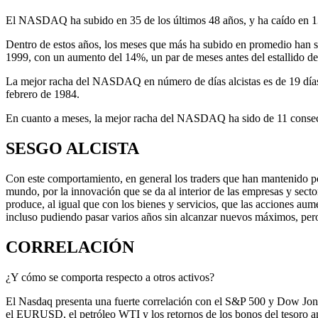
El NASDAQ ha subido en 35 de los últimos 48 años, y ha caído en 1
Dentro de estos años, los meses que más ha subido en promedio han s
1999, con un aumento del 14%, un par de meses antes del estallido d
La mejor racha del NASDAQ en número de días alcistas es de 19 días con
febrero de 1984.
En cuanto a meses, la mejor racha del NASDAQ ha sido de 11 consecuti
SESGO ALCISTA
Con este comportamiento, en general los traders que han mantenido po
mundo, por la innovación que se da al interior de las empresas y secto
produce, al igual que con los bienes y servicios, que las acciones a
incluso pudiendo pasar varios años sin alcanzar nuevos máximos, pero
CORRELACIÓN
¿Y cómo se comporta respecto a otros activos?
El Nasdaq presenta una fuerte correlación con el S&P 500 y Dow Jone
el EURUSD, el petróleo WTI y los retornos de los bonos del tesoro a