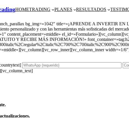
Trading
HOME
TRADING
PLANES
RESULTADOS
TESTIM
][bunch_parallax bg_img=»1042″ title=»¡APRENDE A INVERTIR EN
iento personalizado y con las herramientas más sofisticadas del merca
ap=»1″ content_placement=»middle» el_id=»Formulario»][vc_column][
TO Y RECIBE MÁS INFORMACIÓN!» font_container=»tag:h2|tex
00italic%2Cregular%2Citalic%2C700%2C700italic%2C900%2C900it
=»middle»][vc_column][vc_row_inner][vc_column_inner width=»1/6″
countrytext]
][vc_column_text]
te.
actualizaciones.