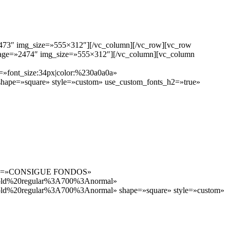
»2473″ img_size=»555×312″][/vc_column][/vc_row][vc_row
 image=»2474″ img_size=»555×312″][/vc_column][vc_column
»font_size:34px|color:%230a0a0a»
hape=»square» style=»custom» use_custom_fonts_h2=»true»
_cta h2=»CONSIGUE FONDOS»
20bold%20regular%3A700%3Anormal»
0bold%20regular%3A700%3Anormal» shape=»square» style=»custom»