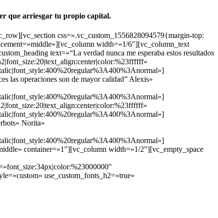
ner que arriesgar tu propio capital.
vc_row][vc_section css=».vc_custom_1556828094579{margin-top:
_placement=»middle»][vc_column width=»1/6″][vc_column_text
stom_heading text=»“La verdad nunca me esperaba estos resultados
2|font_size:20|text_align:center|color:%23ffffff»
lic|font_style:400%20regular%3A400%3Anormal»]
es las operaciones son de mayor calidad” Alexis»
lic|font_style:400%20regular%3A400%3Anormal»]
font_size:20|text_align:center|color:%23ffffff»
lic|font_style:400%20regular%3A400%3Anormal»]
rbots« Norita»
lic|font_style:400%20regular%3A400%3Anormal»]
middle» container=»1″][vc_column width=»1/2″][vc_empty_space
»font_size:34px|color:%23000000″
yle=»custom» use_custom_fonts_h2=»true»