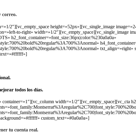
 correo.
idth=»1/2″][vc_empty_space height=»52px»][vc_single_image image=
ion=»left-to-right» width=»1/2″][vc_empty_space][vc_single_image
» h2_font_container=»font_size:36px|color:%230a0a0a»
_style:700%20bold%20regular%3A700%3Anormal» h4_font_container=
style:700%20bold%20regular%3A700%3Anormal» txt_align=»right» s
xt=»#ffffff»]
ional.
ejorar todos los días.
dle» container=»1″][vc_column width=»1/2″][vc_empty_space][vc
_fonts=»font_family:Montserrat%3Aregular%2C700|font_style:700%
fonts=»font_family:Montserrat%3Aregular%2C700|font_style:700%2
ackground=»#ffffff» custom_text=»#0a0a0a»]
ner tu cuenta real.