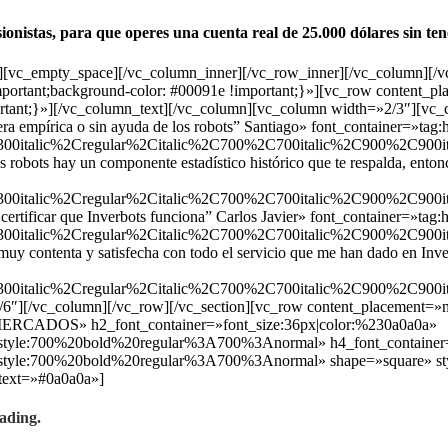
ionistas, para que operes una cuenta real de
25.000 dólares
sin te
″][vc_empty_space][/vc_column_inner][/vc_row_inner][/vc_column][/
!important;background-color: #00091e !important;}»][vc_row content
ant;}»][/vc_column_text][/vc_column][vc_column width=»2/3″][vc_cu
era empírica o sin ayuda de los robots” Santiago» font_container=»tag:h
00italic%2Cregular%2Citalic%2C700%2C700italic%2C900%2C900ita
bots hay un componente estadístico histórico que te respalda, entonc
00italic%2Cregular%2Citalic%2C700%2C700italic%2C900%2C900ita
ficar que Inverbots funciona” Carlos Javier» font_container=»tag:h2|
00italic%2Cregular%2Citalic%2C700%2C700italic%2C900%2C900ita
 contenta y satisfecha con todo el servicio que me han dado en Inve
00italic%2Cregular%2Citalic%2C700%2C700italic%2C900%2C900ita
6″][/vc_column][/vc_row][/vc_section][vc_row content_placement=»
ADOS» h2_font_container=»font_size:36px|color:%230a0a0a»
_style:700%20bold%20regular%3A700%3Anormal» h4_font_container=
_style:700%20bold%20regular%3A700%3Anormal» shape=»square» st
text=»#0a0a0a»]
rading.