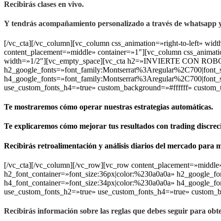
Recibirás clases en vivo.
Y tendrás acompañamiento personalizado a través de whatsapp y
[/vc_cta][/vc_column][vc_column css_animation=»right-to-left» w
content_placement=»middle» container=»1″][vc_column css_animat
width=»1/2″][vc_empty_space][vc_cta h2=»INVIERTE CON ROBOTS
h2_google_fonts=»font_family:Montserrat%3Aregular%2C700|font
h4_google_fonts=»font_family:Montserrat%3Aregular%2C700|font_
use_custom_fonts_h4=»true» custom_background=»#ffffff» custom_te
Te mostraremos cómo operar nuestras estrategias automáticas.
Te explicaremos cómo mejorar tus resultados con trading discrec
Recibirás retroalimentación y análisis diarios del mercado para m
[/vc_cta][/vc_column][/vc_row][vc_row content_placement=»mid
h2_font_container=»font_size:36px|color:%230a0a0a» h2_google
h4_font_container=»font_size:34px|color:%230a0a0a» h4_google_
use_custom_fonts_h2=»true» use_custom_fonts_h4=»true» custom_b
Recibirás información sobre las reglas que debes seguir para obte