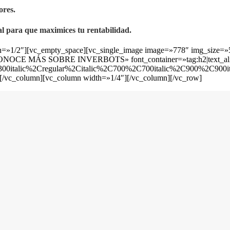
ores.
l para que maximices tu rentabilidad.
idth=»1/2″][vc_empty_space][vc_single_image image=»778″ img_size
»CONOCE MÁS SOBRE INVERBOTS» font_container=»tag:h2|text_ali
00italic%2Cregular%2Citalic%2C700%2C700italic%2C900%2C900it
[/vc_column][vc_column width=»1/4″][/vc_column][/vc_row]