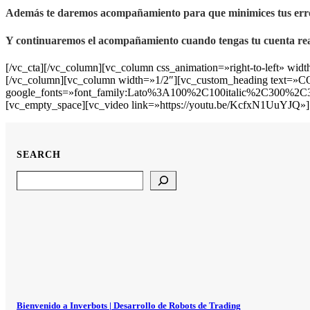
Además te daremos acompañamiento para que minimices tus err
Y continuaremos el acompañamiento cuando tengas tu cuenta rea
[/vc_cta][/vc_column][vc_column css_animation=»right-to-left» w
[/vc_column][vc_column width=»1/2″][vc_custom_heading text=
google_fonts=»font_family:Lato%3A100%2C100italic%2C300%2C3
[vc_empty_space][vc_video link=»https://youtu.be/KcfxN1UuYJQ»]
SEARCH
Search
Bienvenido a Inverbots | Desarrollo de Robots de Trading