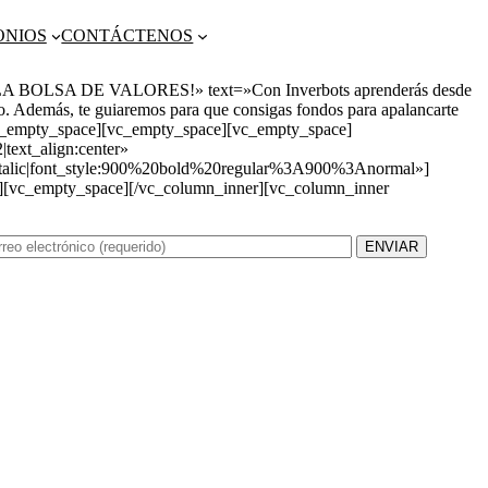
ONIOS
CONTÁCTENOS
 LA BOLSA DE VALORES!» text=»Con Inverbots aprenderás desde
do. Además, te guiaremos para que consigas fondos para apalancarte
vc_empty_space][vc_empty_space][vc_empty_space]
t_align:center»
alic|font_style:900%20bold%20regular%3A900%3Anormal»]
][vc_empty_space][/vc_column_inner][vc_column_inner