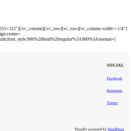
=»555×312″][/vc_column][/vc_row][vc_row][vc_column width=»1/4″]
gn:center»
alic|font_style:900%20bold%20regular%3A900%3Anormal»]
SOCIAL
Facebook
Instagram
Twitter
Proudly powered by
WordPress