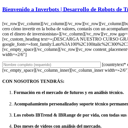
Bienvenido a Inverbots | Desarrollo de Robots de 
[vc_row][vc_column][/vc_column][/vc_row][vc_row][vc_column
cero cómo invertir en la bolsa de valores, contarás con un acompañam
con el dinero de inversionistas»][/vc_column][/vc_row][vc_row g
[vc_custom_heading text=»¡DESCARGA NUESTRO CURSO GRATUI
google_fonts=»font_family:Lato%3A100%2C100italic%2C300%2C3
[vc_empty_space][/vc_column][/vc_row][vc_row content_placement
width=»2/6″]
[countrytext* 
[vc_empty_space][/vc_column_inner][vc_column_inner width=»2/6″
CON NOSOTROS TENDRÁS:
Formación
en el mercado de futuros y en análisis técnico.
Acompañamiento personalizado
y soporte técnico permanen
Los robots
IBTrend &
IBRange
de por vida, con todas sus 
Dos meses de vídeos con
análisis del mercado
.