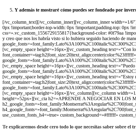
Y además te mostraré cómo puedes ser fondeado por invers
[/vc_column_text][/vc_column_inner][vc_column_inner width=»1/6
0px !important;border-top-width: 0px !important;padding-top: 0px 
css=».vc_custom_1556729155817{background-color: #0f79aa !import
y creo que nos los habría visto si lo hubiera seguido haciendo de man
google_fonts=»font_family:Lato%3A100%2C100italic%2C300%2C3
[vc_empty_space height=»16px»][vc_custom_heading text=»“Con los ro
font_container=»tag:h2|font_size:20|text_align:center|color:%23ffffff»
google_fonts=»font_family:Lato%3A100%2C100italic%2C300%2C3
[vc_empty_space height=»16px»][vc_custom_heading text=»“Puedo certi
google_fonts=»font_family:Lato%3A100%2C100italic%2C300%2C3
[vc_empty_space height=»16px»][vc_custom_heading text=»“Estoy muy
font_container=»tag:h2|font_size:20|text_align:center|color:%23ffffff»
google_fonts=»font_family:Lato%3A100%2C100italic%2C300%2C3
[vc_empty_space height=»16px»][/vc_column][vc_column width=»1/
height=»52px»][vc_cta h2=»APRENDE A NEGOCIAR EN LOS MERC
h2_google_fonts=»font_family:Montserrat%3Aregular%2C700|font
h4_google_fonts=»font_family:Montserrat%3Aregular%2C700|font
use_custom_fonts_h4=»true» custom_background=»#ffffff» custom_
Te explicaremos desde cero todo lo que necesitas saber sobre el t