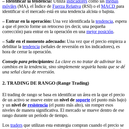
– Identificar la tendencia:
Utiliza
indicadores
como las
medias
móviles
(MA), el Índice de
Fuerza Relativa
(RSI) o el
MACD
para
identificar si el mercado está en una tendencia alcista o bajista.
– Entrar en la operación:
Una vez identificada la
tendencia
, espera
a que el precio forme un retroceso (es decir, una pequeña
corrección) para entrar en la operación en una
mejor posición
.
– Salir en el momento adecuado:
Una vez que el precio empieza a
debilitar la
tendencia
(señales de reversión en los indicadores), es
hora de cerrar la operación.
Consejo para principiantes:
La clave es no tratar de adivinar los
cambios en la tendencia, sino simplemente seguirla hasta que se dé
una señal clara de reversión.
2. TRADING DE RANGO (Range Trading)
El trading de rango se basa en identificar un área en la que el precio
de un activo se mueve entre un
nivel de
soporte
(el punto más bajo)
y un
nivel de
resistencia
(el punto más alto), sin romper esos
niveles de manera significativa. El mercado se mueve dentro de ese
rango durante un período de tiempo.
Los
traders
que utilizan esta estrategia compran cuando el precio se