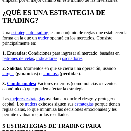
empezar por el mejor camino en este mundo de las inversiones.
¿QUÉ ES UNA ESTRATEGIA DE
TRADING?
Una
estrategia de trading
, es un conjunto de reglas que establecen la
forma en la que un
trader
operará en los mercados. Consiste
principalmente en:
1. Entradas:
Condiciones para ingresar al mercado, basadas en
patrones de velas
,
indicadores
u
osciladores
.
2. Salidas:
Momentos en que se cierra una operación, usando
targets
(
ganancias
) o
stop loss
(
pérdidas
).
3.
Condicionales:
Factores externos (como noticias o eventos
económicos) que pueden afectar la estrategia.
Las
mejores estrategias
ayudan a reducir el riesgo y proteger el
capital. Los
traders
exitosos siguen sus
estrategias
porque tienen
reglas claras, lo que minimiza las decisiones emocionales y les
permite evaluar mejor los resultados.
5 ESTRATEGIAS DE TRADING PARA