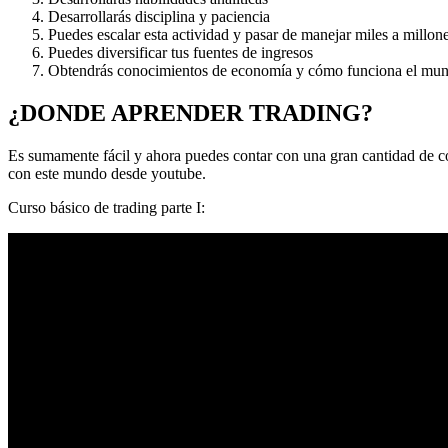
Desarrollarás disciplina y paciencia
Puedes escalar esta actividad y pasar de manejar miles a millon
Puedes diversificar tus fuentes de ingresos
Obtendrás conocimientos de economía y cómo funciona el mu
¿DONDE APRENDER TRADING?
Es sumamente fácil y ahora puedes contar con una gran cantidad de co
con este mundo desde youtube.
Curso básico de trading parte I: