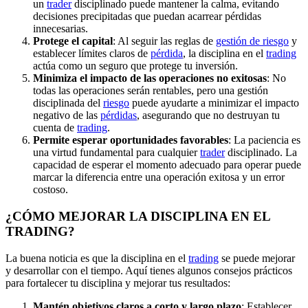
un
trader
disciplinado puede mantener la calma, evitando
decisiones precipitadas que puedan acarrear pérdidas
innecesarias.
Protege el capital
: Al seguir las reglas de
gestión de riesgo
y
establecer límites claros de
pérdida
, la disciplina en el
trading
actúa como un seguro que protege tu inversión.
Minimiza el impacto de las operaciones no exitosas
: No
todas las operaciones serán rentables, pero una gestión
disciplinada del
riesgo
puede ayudarte a minimizar el impacto
negativo de las
pérdidas
, asegurando que no destruyan tu
cuenta de
trading
.
Permite esperar oportunidades favorables
: La paciencia es
una virtud fundamental para cualquier
trader
disciplinado. La
capacidad de esperar el momento adecuado para operar puede
marcar la diferencia entre una operación exitosa y un error
costoso.
¿CÓMO MEJORAR LA DISCIPLINA EN EL
TRADING?
La buena noticia es que la disciplina en el
trading
se puede mejorar
y desarrollar con el tiempo. Aquí tienes algunos consejos prácticos
para fortalecer tu disciplina y mejorar tus resultados:
Mantén objetivos claros a corto y largo plazo
: Establecer