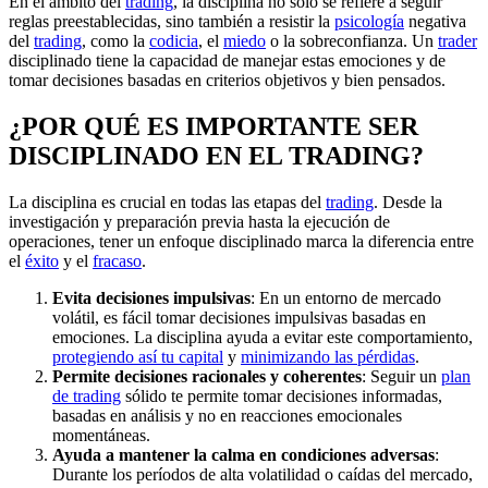
En el ámbito del
trading
, la disciplina no solo se refiere a seguir
reglas preestablecidas, sino también a resistir la
psicología
negativa
del
trading
, como la
codicia
, el
miedo
o la sobreconfianza. Un
trader
disciplinado tiene la capacidad de manejar estas emociones y de
tomar decisiones basadas en criterios objetivos y bien pensados.
¿POR QUÉ ES IMPORTANTE SER
DISCIPLINADO EN EL TRADING?
La disciplina es crucial en todas las etapas del
trading
. Desde la
investigación y preparación previa hasta la ejecución de
operaciones, tener un enfoque disciplinado marca la diferencia entre
el
éxito
y el
fracaso
.
Evita decisiones impulsivas
: En un entorno de mercado
volátil, es fácil tomar decisiones impulsivas basadas en
emociones. La disciplina ayuda a evitar este comportamiento,
protegiendo así tu capital
y
minimizando las pérdidas
.
Permite decisiones racionales y coherentes
: Seguir un
plan
de trading
sólido te permite tomar decisiones informadas,
basadas en análisis y no en reacciones emocionales
momentáneas.
Ayuda a mantener la calma en condiciones adversas
:
Durante los períodos de alta volatilidad o caídas del mercado,