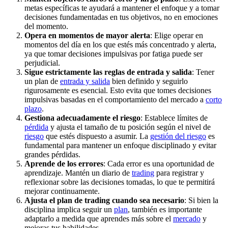
metas específicas te ayudará a mantener el enfoque y a tomar
decisiones fundamentadas en tus objetivos, no en emociones
del momento.
Opera en momentos de mayor alerta
: Elige operar en
momentos del día en los que estés más concentrado y alerta,
ya que tomar decisiones impulsivas por fatiga puede ser
perjudicial.
Sigue estrictamente las reglas de entrada y salida
: Tener
un plan de
entrada y salida
bien definido y seguirlo
rigurosamente es esencial. Esto evita que tomes decisiones
impulsivas basadas en el comportamiento del mercado a
corto
plazo
.
Gestiona adecuadamente el riesgo
: Establece límites de
pérdida
y ajusta el tamaño de tu posición según el nivel de
riesgo
que estés dispuesto a asumir. La
gestión del riesgo
es
fundamental para mantener un enfoque disciplinado y evitar
grandes pérdidas.
Aprende de los errores
: Cada error es una oportunidad de
aprendizaje. Mantén un diario de
trading
para registrar y
reflexionar sobre las decisiones tomadas, lo que te permitirá
mejorar continuamente.
Ajusta el plan de trading cuando sea necesario
: Si bien la
disciplina implica seguir un
plan
, también es importante
adaptarlo a medida que aprendes más sobre el
mercado
y
mejoras tus habilidades.