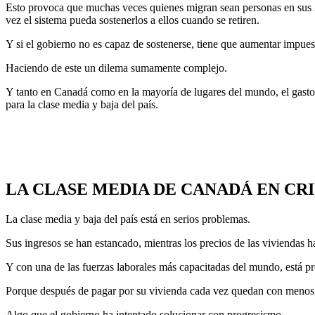
Esto provoca que muchas veces quienes migran sean personas en sus 30’
vez el sistema pueda sostenerlos a ellos cuando se retiren.
Y si el gobierno no es capaz de sostenerse, tiene que aumentar impuest
Haciendo de este un dilema sumamente complejo.
Y tanto en Canadá como en la mayoría de lugares del mundo, el gasto e
para la clase media y baja del país.
LA CLASE MEDIA DE CANADÁ EN CRI
La clase media y baja del país está en serios problemas.
Sus ingresos se han estancado, mientras los precios de las viviendas
Y con una de las fuerzas laborales más capacitadas del mundo, está p
Porque después de pagar por su vivienda cada vez quedan con menos d
Algo que el gobierno ha intentado solucionar con progresismo.