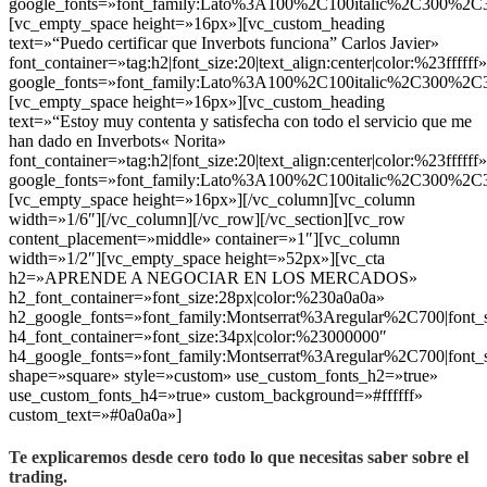
google_fonts=»font_family:Lato%3A100%2C100italic%2C300%2C3
[vc_empty_space height=»16px»][vc_custom_heading
text=»“Puedo certificar que Inverbots funciona” Carlos Javier»
font_container=»tag:h2|font_size:20|text_align:center|color:%23ffffff»
google_fonts=»font_family:Lato%3A100%2C100italic%2C300%2C3
[vc_empty_space height=»16px»][vc_custom_heading
text=»“Estoy muy contenta y satisfecha con todo el servicio que me
han dado en Inverbots« Norita»
font_container=»tag:h2|font_size:20|text_align:center|color:%23ffffff»
google_fonts=»font_family:Lato%3A100%2C100italic%2C300%2C3
[vc_empty_space height=»16px»][/vc_column][vc_column
width=»1/6″][/vc_column][/vc_row][/vc_section][vc_row
content_placement=»middle» container=»1″][vc_column
width=»1/2″][vc_empty_space height=»52px»][vc_cta
h2=»APRENDE A NEGOCIAR EN LOS MERCADOS»
h2_font_container=»font_size:28px|color:%230a0a0a»
h2_google_fonts=»font_family:Montserrat%3Aregular%2C700|fon
h4_font_container=»font_size:34px|color:%23000000″
h4_google_fonts=»font_family:Montserrat%3Aregular%2C700|fon
shape=»square» style=»custom» use_custom_fonts_h2=»true»
use_custom_fonts_h4=»true» custom_background=»#ffffff»
custom_text=»#0a0a0a»]
Te explicaremos desde cero todo lo que necesitas saber sobre el
trading.