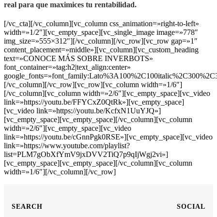
real para que maximices tu rentabilidad.
[/vc_cta][/vc_column][vc_column css_animation=»right-to-left»
width=»1/2″][vc_empty_space][vc_single_image image=»778″
img_size=»555×312″][/vc_column][/vc_row][vc_row gap=»1″
content_placement=»middle»][vc_column][vc_custom_heading
text=»CONOCE MÁS SOBRE INVERBOTS»
font_container=»tag:h2|text_align:center»
google_fonts=»font_family:Lato%3A100%2C100italic%2C300%2C3
[/vc_column][/vc_row][vc_row][vc_column width=»1/6″]
[/vc_column][vc_column width=»2/6″][vc_empty_space][vc_video
link=»https://youtu.be/FFYCxZ0QtRk»][vc_empty_space]
[vc_video link=»https://youtu.be/KcfxN1UuYJQ»]
[vc_empty_space][vc_empty_space][/vc_column][vc_column
width=»2/6″][vc_empty_space][vc_video
link=»https://youtu.be/cGnnPgk0RSE»][vc_empty_space][vc_video
link=»https://www.youtube.com/playlist?
list=PLM7gObXfYmV9jxDVV2TiQ7p9qIjWgj2vi»]
[vc_empty_space][vc_empty_space][/vc_column][vc_column
width=»1/6″][/vc_column][/vc_row]
SEARCH
SOCIAL