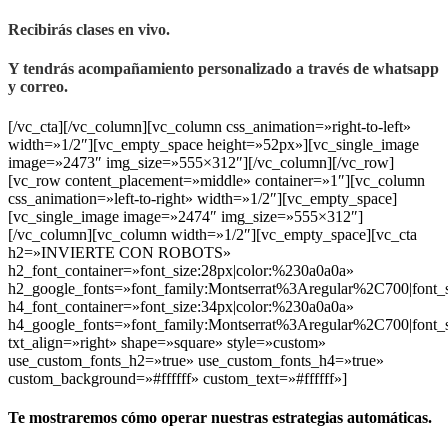
Recibirás clases en vivo.
Y tendrás acompañamiento personalizado a través de whatsapp
y correo.
[/vc_cta][/vc_column][vc_column css_animation=»right-to-left»
width=»1/2″][vc_empty_space height=»52px»][vc_single_image
image=»2473″ img_size=»555×312″][/vc_column][/vc_row]
[vc_row content_placement=»middle» container=»1″][vc_column
css_animation=»left-to-right» width=»1/2″][vc_empty_space]
[vc_single_image image=»2474″ img_size=»555×312″]
[/vc_column][vc_column width=»1/2″][vc_empty_space][vc_cta
h2=»INVIERTE CON ROBOTS»
h2_font_container=»font_size:28px|color:%230a0a0a»
h2_google_fonts=»font_family:Montserrat%3Aregular%2C700|fon
h4_font_container=»font_size:34px|color:%230a0a0a»
h4_google_fonts=»font_family:Montserrat%3Aregular%2C700|fon
txt_align=»right» shape=»square» style=»custom»
use_custom_fonts_h2=»true» use_custom_fonts_h4=»true»
custom_background=»#ffffff» custom_text=»#ffffff»]
Te mostraremos cómo operar nuestras estrategias automáticas.