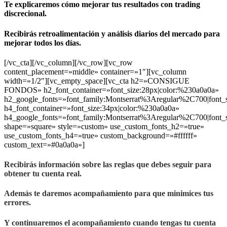
Te explicaremos cómo mejorar tus resultados con trading
discrecional.
Recibirás retroalimentación y análisis diarios del mercado para
mejorar todos los días.
[/vc_cta][/vc_column][/vc_row][vc_row
content_placement=»middle» container=»1″][vc_column
width=»1/2″][vc_empty_space][vc_cta h2=»CONSIGUE
FONDOS» h2_font_container=»font_size:28px|color:%230a0a0a»
h2_google_fonts=»font_family:Montserrat%3Aregular%2C700|fon
h4_font_container=»font_size:34px|color:%230a0a0a»
h4_google_fonts=»font_family:Montserrat%3Aregular%2C700|fon
shape=»square» style=»custom» use_custom_fonts_h2=»true»
use_custom_fonts_h4=»true» custom_background=»#ffffff»
custom_text=»#0a0a0a»]
Recibirás información sobre las reglas que debes seguir para
obtener tu cuenta real.
Además te daremos acompañamiento para que minimices tus
errores.
Y continuaremos el acompañamiento cuando tengas tu cuenta