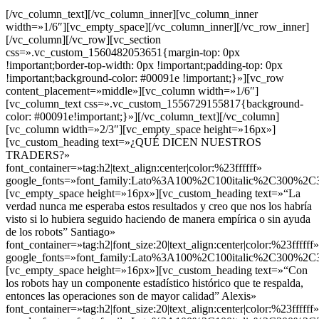
[/vc_column_text][/vc_column_inner][vc_column_inner
width=»1/6″][vc_empty_space][/vc_column_inner][/vc_row_inner]
[/vc_column][/vc_row][vc_section
css=».vc_custom_1560482053651{margin-top: 0px
!important;border-top-width: 0px !important;padding-top: 0px
!important;background-color: #00091e !important;}»][vc_row
content_placement=»middle»][vc_column width=»1/6″]
[vc_column_text css=».vc_custom_1556729155817{background-
color: #00091e!important;}»][/vc_column_text][/vc_column]
[vc_column width=»2/3″][vc_empty_space height=»16px»]
[vc_custom_heading text=»¿QUÉ DICEN NUESTROS
TRADERS?»
font_container=»tag:h2|text_align:center|color:%23ffffff»
google_fonts=»font_family:Lato%3A100%2C100italic%2C300%2C3
[vc_empty_space height=»16px»][vc_custom_heading text=»“La
verdad nunca me esperaba estos resultados y creo que nos los habría
visto si lo hubiera seguido haciendo de manera empírica o sin ayuda
de los robots” Santiago»
font_container=»tag:h2|font_size:20|text_align:center|color:%23ffffff»
google_fonts=»font_family:Lato%3A100%2C100italic%2C300%2C3
[vc_empty_space height=»16px»][vc_custom_heading text=»“Con
los robots hay un componente estadístico histórico que te respalda,
entonces las operaciones son de mayor calidad” Alexis»
font_container=»tag:h2|font_size:20|text_align:center|color:%23ffffff»