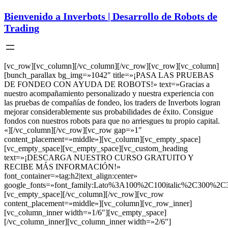
Bienvenido a Inverbots | Desarrollo de Robots de
Trading
[vc_row][vc_column][/vc_column][/vc_row][vc_row][vc_column]
[bunch_parallax bg_img=»1042″ title=»¡PASA LAS PRUEBAS
DE FONDEO CON AYUDA DE ROBOTS!» text=»Gracias a
nuestro acompañamiento personalizado y nuestra experiencia con
las pruebas de compañías de fondeo, los traders de Inverbots logran
mejorar considerablemente sus probabilidades de éxito. Consigue
fondos con nuestros robots para que no arriesgues tu propio capital.
«][/vc_column][/vc_row][vc_row gap=»1″
content_placement=»middle»][vc_column][vc_empty_space]
[vc_empty_space][vc_empty_space][vc_custom_heading
text=»¡DESCARGA NUESTRO CURSO GRATUITO Y
RECIBE MÁS INFORMACIÓN!»
font_container=»tag:h2|text_align:center»
google_fonts=»font_family:Lato%3A100%2C100italic%2C300%2C3
[vc_empty_space][/vc_column][/vc_row][vc_row
content_placement=»middle»][vc_column][vc_row_inner]
[vc_column_inner width=»1/6″][vc_empty_space]
[/vc_column_inner][vc_column_inner width=»2/6″]