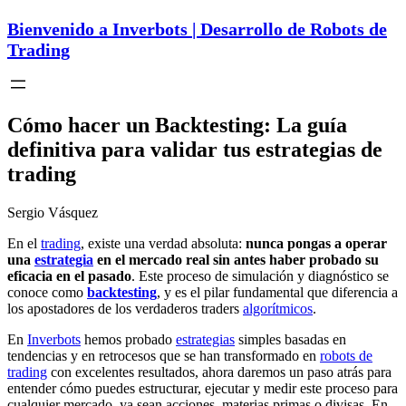
Bienvenido a Inverbots | Desarrollo de Robots de
Trading
Cómo hacer un Backtesting: La guía
definitiva para validar tus estrategias de
trading
Sergio Vásquez
En el
trading
, existe una verdad absoluta:
nunca pongas a operar
una
estrategia
en el mercado real sin antes haber probado su
eficacia en el pasado
. Este proceso de simulación y diagnóstico se
conoce como
backtesting
, y es el pilar fundamental que diferencia a
los apostadores de los verdaderos traders
algorítmicos
.
En
Inverbots
hemos probado
estrategias
simples basadas en
tendencias y en retrocesos que se han transformado en
robots de
trading
con excelentes resultados, ahora daremos un paso atrás para
entender cómo puedes estructurar, ejecutar y medir este proceso para
cualquier mercado, ya sean acciones, materias primas o divisas. En