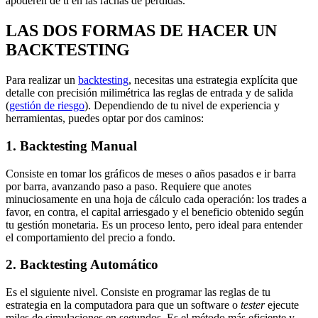
apoderen de ti en las rachas de pérdidas.
LAS DOS FORMAS DE HACER UN
BACKTESTING
Para realizar un
backtesting
, necesitas una estrategia explícita que
detalle con precisión milimétrica las reglas de entrada y de salida
(
gestión de riesgo
). Dependiendo de tu nivel de experiencia y
herramientas, puedes optar por dos caminos:
1. Backtesting Manual
Consiste en tomar los gráficos de meses o años pasados e ir barra
por barra, avanzando paso a paso. Requiere que anotes
minuciosamente en una hoja de cálculo cada operación: los trades a
favor, en contra, el capital arriesgado y el beneficio obtenido según
tu gestión monetaria. Es un proceso lento, pero ideal para entender
el comportamiento del precio a fondo.
2. Backtesting Automático
Es el siguiente nivel. Consiste en programar las reglas de tu
estrategia en la computadora para que un software o
tester
ejecute
miles de simulaciones en segundos. Es el método más eficiente y