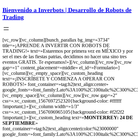
Bienvenido a Inverbots | Desarrollo de Robots de
Trading
[vc_row][vc_column][bunch_parallax bg_img=»3734″
title=»¡APRENDE A INVERTIR CON ROBOTS DE
TRADING!» text=»Estaremos por primera vez en MÉXICO y por
ser el mes de las fiestas patrias, decidimos no hacer una sino tres
eventos GRATIS. Te esperamos!»][/vc_column][/vc_row][vc_row
gap=»1″ content_placement=»middle» el_id=»Formulario»]
[vc_column][vc_empty_space][vc_custom_heading
text=»¡INSCRÍBETE Y COMIENZA A OPERAR CON
ROBOTS!» font_container=»tag:h2|text_align:center»
google_fonts=»font_family:Lato%3A100%2C100italic%2C300%2C3
[vc_empty_space][/vc_column][/vc_row][vc_row gap=»2″
css=».vc_custom_1567697252320{background-color: #ffffff
!important;}»][vc_column width=»1/3″
css=».vc_custom_1567696965105{background-color: #f2f2f2
!important;}»][vc_custom_heading text=»
MONTERREY: 24 DE
SEPTIEMBRE
»
font_container=»tag:h2|text_align:center|color:%23000000″
google_fonts=»font_family:Lato%3A100%2C100italic%2C300%2C3