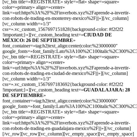
[vc_btn title=»REGISTRATE» style=»flat» shape=»square»
color=»primary» align=»center»
link=»url:https%3A%2F%2Finverbots.xyz%2Faprende-a-invertir-
con-robots-de-trading-en-monterrey-mexico%2F|||»][/vc_column]
[vc_column width=»1/3″
css=».vc_custom_1567697151828{background-color: #f2f2f2
!important;}»][vc_custom_heading text=»
CIUDAD DE
MÉXICO: 26 DE SEPTIEMBRE
»
font_container=»tag:h2|text_align:center|color:%23000000″
google_fonts=»font_family:Lato%3A100%2C100italic%2C300%2C3
[vc_btn title=»REGISTRATE» style=»flat» shape=»square»
color=»primary» align=»center»
link=»url:https%3A%2F%2Finverbots.xyz%2Faprende-a-invertir-
con-robots-de-trading-en-ciudad-de-mexico%2F|||»][/vc_column]
[vc_column width=»1/3″
css=».vc_custom_1567697183692{background-color: #f2f2f2
!important;}»][vc_custom_heading text=»
GUADALAJARA: 28
DE SEPTIEMBRE
»
font_container=»tag:h2|text_align:center|color:%23000000″
google_fonts=»font_family:Lato%3A100%2C100italic%2C300%2C3
[vc_btn title=»REGISTRATE» style=»flat» shape=»square»
color=»primary» align=»center»
link=»url:https%3A%2F%2Finverbots.xyz%2Faprende-a-invertir-
con-robots-de-trading-en-guadalajara-mexico%2F|||»][/vc_column]
[/vc_row][vc_row][vc_column][vc_empty_space][vc_empty_space]