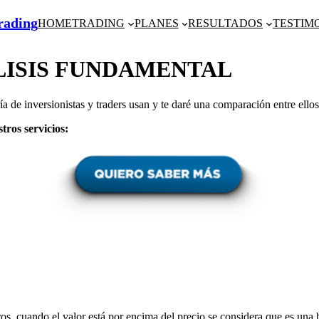
Trading
HOME
TRADING
PLANES
RESULTADOS
TESTIM
ALISIS FUNDAMENTAL
a de inversionistas y traders usan y te daré una comparación entre ellos:
tros servicios:
ieros, cuando el valor está por encima del precio se considera que es u