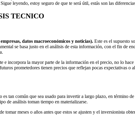
Sigue leyendo, estoy seguro de que te será útil, estás son las diferencias
SIS TECNICO
s empresas, datos macroeconómicos y noticias).
Este es el supuesto sob
ental se basa justo en el análisis de esta información, con el fin de en
a.
e e incorpora la mayor parte de la información en el precio, no lo hace
uturos prometedores tienen precios que reflejan pocas expectativas o a
no es tan común que sea usado para invertir a largo plazo, en término de
ipo de análisis toman tiempo en materializarse.
e tomar meses o años antes que estos se ajusten y el inversionista obten