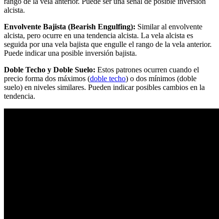
rango de la vela anterior. Puede ser una señal de posible inversión
alcista.
Envolvente Bajista (Bearish Engulfing):
Similar al envolvente
alcista, pero ocurre en una tendencia alcista. La vela alcista es
seguida por una vela bajista que engulle el rango de la vela anterior.
Puede indicar una posible inversión bajista.
Doble Techo y Doble Suelo:
Estos patrones ocurren cuando el
precio forma dos máximos (
doble techo
) o dos mínimos (doble
suelo) en niveles similares. Pueden indicar posibles cambios en la
tendencia.